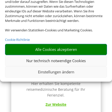
Deutsche Visa und
und/oder darauf zuzugreifen. Wenn Sie diesen Technologien
Konsular Gesellschaft
zustimmmen, können wir Daten wie das Surfverhalten oder
eindeutige IDs auf dieser Website verarbeiten. Wenn Sie ihre
Hier erhalten Sie Visa- und
Zustimmung nicht erteilen oder zurückziehen, können bestimmte
Einreiseinformationen.
Merkmale und Funktionen beeinträchtigt werden.
Zur Website
Wir verwenden Statistiken-Cookies und Marketing Cookies.
Cookie-Richtlinie
Alle Cookies akzeptieren
Nur technisch notwendige Cookies
Einstellungen ändern
Reisemedizin
Hier erhalten Sie kompetente
reisemedizinische Beratung für Ihr
Ferienziel.
Zur Website