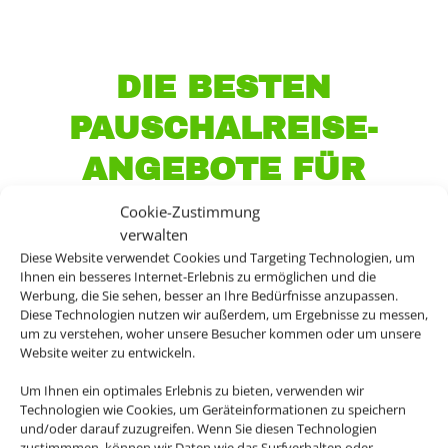
DIE BESTEN
PAUSCHALREISE-
ANGEBOTE FÜR
IHREN URLAUB
Cookie-Zustimmung
verwalten
Diese Website verwendet Cookies und Targeting Technologien, um
Ihnen ein besseres Internet-Erlebnis zu ermöglichen und die
Werbung, die Sie sehen, besser an Ihre Bedürfnisse anzupassen.
Sie wollen einen entspannten Urlaub mit
Diese Technologien nutzen wir außerdem, um Ergebnisse zu messen,
um zu verstehen, woher unsere Besucher kommen oder um unsere
Ihren Liebsten genießen, viel Platz und Zeit
Website weiter zu entwickeln.
für sich haben? Mit einem Ferienhaus oder
einer Ferienwohnung haben Sie mehr
Um Ihnen ein optimales Erlebnis zu bieten, verwenden wir
Technologien wie Cookies, um Geräteinformationen zu speichern
Freiheiten als in einem gewöhnlichen Hotel.
und/oder darauf zuzugreifen. Wenn Sie diesen Technologien
Egal ob es ein Strandurlaub in einer Finca
zustimmmen, können wir Daten wie das Surfverhalten oder