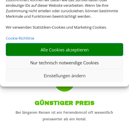
sein soll oder ob Sie mit Ihrem Hund die
eindeutige IDs auf dieser Website verarbeiten. Wenn Sie ihre
Zustimmung nicht erteilen oder zurückziehen, können bestimmte
Wälder erkunden wollen: Für nahezu alles gibt
Merkmale und Funktionen beeinträchtigt werden.
es das passende Angebot.
Wir verwenden Statistiken-Cookies und Marketing Cookies.
Buchen Sie bei uns Ihren individuellen Urlaub
Cookie-Richtlinie
in Ferienhaus oder Ferienwohnung – wir
machen Ihren Traumurlaub möglich.
Alle Cookies akzeptieren
Nur technisch notwendige Cookies

Einstellungen ändern
GÜNSTIGER PREIS
Bei längeren Reisen ist ein Feriendomizil oft wesentlich
preiswerter als ein Hotel.