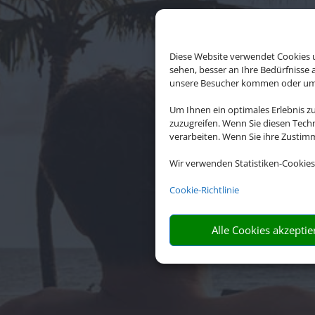
Diese Website verwendet Cookies u
sehen, besser an Ihre Bedürfnisse
unsere Besucher kommen oder um u
Um Ihnen ein optimales Erlebnis z
zuzugreifen. Wenn Sie diesen Tech
verarbeiten. Wenn Sie ihre Zusti
Wir verwenden Statistiken-Cookies
Die Abwickl
Cookie-Richtlinie
Alle Cookies akzeptie